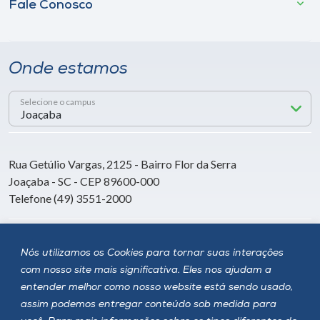
Fale Conosco
Onde estamos
Selecione o campus
Rua Getúlio Vargas, 2125 - Bairro Flor da Serra
Joaçaba - SC - CEP 89600-000
Telefone (49) 3551-2000
Siga a Unoesc
Nós utilizamos os Cookies para tornar suas interações
com nosso site mais significativa. Eles nos ajudam a
entender melhor como nosso website está sendo usado,
assim podemos entregar conteúdo sob medida para