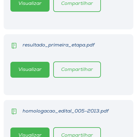
Museu
Visualizar
Compartilhar
Unoesc
Store
resultado_primeira_etapa.pdf
Selecione
o idioma
Visualizar
Compartilhar
A+
A-
homologacao_edital_005-2013.pdf
Visualizar
Compartilhar