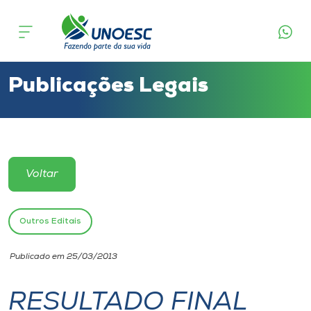
Cursos
Onde estamos
Publicações Legais
Pesquisa
Atendimento ao Estudante
Voltar
Portal de Ensino
Outros Editais
A
Publicado em 25/03/2013
Unoesc
RESULTADO FINAL
Internacionalização