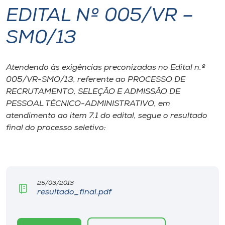
EDITAL Nº 005/VR –
I.nova
SM0/13
Diplomados
Atendendo às exigências preconizadas no Edital n.º
005/VR-SMO/13, referente ao PROCESSO DE
Cultura
RECRUTAMENTO, SELEÇÃO E ADMISSÃO DE
PESSOAL TÉCNICO-ADMINISTRATIVO, em
CPA
atendimento ao item 7.1 do edital, segue o resultado
final do processo seletivo:
Biblioteca
Editora
25/03/2013
resultado_final.pdf
Rádio