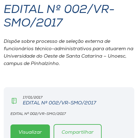
EDITAL Nº 002/VR-
I.nova
SMO/2017
Diplomados
Dispõe sobre processo de seleção externa de
funcionários técnico-administrativos para atuarem na
Cultura
Universidade do Oeste de Santa Catarina – Unoesc,
campus de Pinhalzinho.
CPA
Biblioteca
17/01/2017
EDITAL Nº 002/VR-SMO/2017
Editora
EDITAL Nº 002/VR-SMO/2017
Rádio
Visualizar
Compartilhar