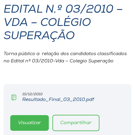
EDITAL N.º 03/2010 –
I.nova
VDA – COLÉGIO
Diplomados
SUPERAÇÃO
Cultura
Torna público a relação dos candidatos classificados
no Edital nº 03/2010-Vda – Colegio Superação
CPA
Biblioteca
10/12/2010
Resultado_Final_03_2010.pdf
Editora
Rádio
Visualizar
Compartilhar