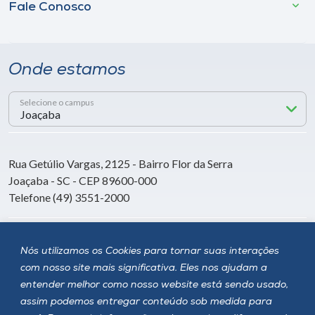
Fale Conosco
Onde estamos
Selecione o campus
Rua Getúlio Vargas, 2125 - Bairro Flor da Serra
Joaçaba - SC - CEP 89600-000
Telefone (49) 3551-2000
Siga a Unoesc
Nós utilizamos os Cookies para tornar suas interações
com nosso site mais significativa. Eles nos ajudam a
entender melhor como nosso website está sendo usado,
assim podemos entregar conteúdo sob medida para