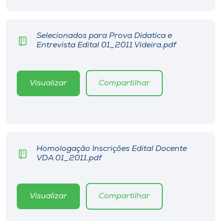
Museu
Unoesc
Selecionados para Prova Didatica e
Entrevista Edital 01_2011 Videira.pdf
Store
Visualizar
Compartilhar
Selecione
o idioma
A+
Homologação Inscrições Edital Docente
A-
VDA 01_2011.pdf
Visualizar
Compartilhar