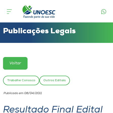
Cursos
Onde estamos
Publicações Legais
Pesquisa
Atendimento ao Estudante
Voltar
Portal de Ensino
Trabalhe Conosco
Outros Editais
A
Publicado em 08/04/2011
Unoesc
Resultado Final Edital
Internacionalização