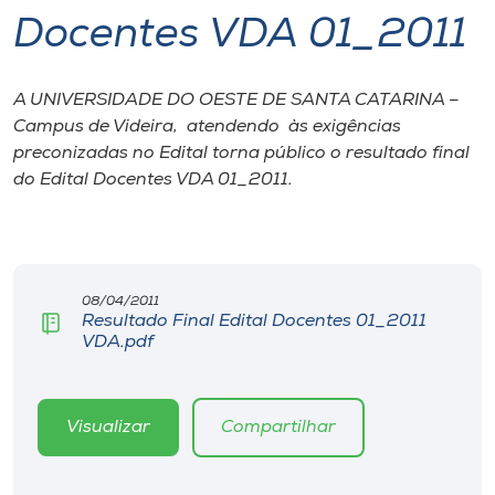
Docentes VDA 01_2011
I.nova
A UNIVERSIDADE DO OESTE DE SANTA CATARINA –
Diplomados
Campus de Videira, atendendo às exigências
preconizadas no Edital torna público o resultado final
Cultura
do Edital Docentes VDA 01_2011.
CPA
08/04/2011
Biblioteca
Resultado Final Edital Docentes 01_2011
VDA.pdf
Editora
Visualizar
Compartilhar
Rádio