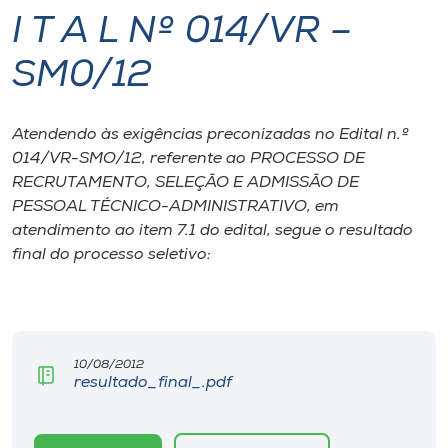
I T A L Nº 014/VR –
I.nova
SM0/12
Diplomados
Atendendo às exigências preconizadas no Edital n.º
014/VR-SMO/12, referente ao PROCESSO DE
Cultura
RECRUTAMENTO, SELEÇÃO E ADMISSÃO DE
PESSOAL TÉCNICO-ADMINISTRATIVO, em
CPA
atendimento ao item 7.1 do edital, segue o resultado
final do processo seletivo:
Biblioteca
Editora
10/08/2012
resultado_final_.pdf
Rádio