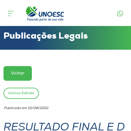
Cursos
Onde estamos
Publicações Legais
Pesquisa
Atendimento ao Estudante
Voltar
Portal de Ensino
Outros Editais
A
Publicado em 10/08/2012
Unoesc
RESULTADO FINAL E D
Internacionalização