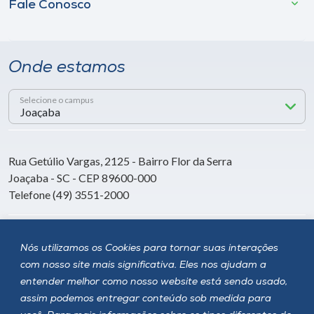
Fale Conosco
Onde estamos
Selecione o campus
Rua Getúlio Vargas, 2125 - Bairro Flor da Serra
Joaçaba - SC - CEP 89600-000
Telefone (49) 3551-2000
Siga a Unoesc
Nós utilizamos os Cookies para tornar suas interações
com nosso site mais significativa. Eles nos ajudam a
entender melhor como nosso website está sendo usado,
assim podemos entregar conteúdo sob medida para