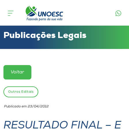
Cursos
Onde estamos
Publicações Legais
Pesquisa
Atendimento ao Estudante
Voltar
Portal de Ensino
Outros Editais
A
Publicado em 23/04/2012
Unoesc
RESULTADO FINAL – E
Internacionalização