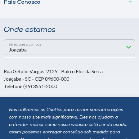
Fale Conosco
Onde estamos
Selecione o campus
Rua Getúlio Vargas, 2125 - Bairro Flor da Serra
Joaçaba - SC - CEP 89600-000
Telefone (49) 3551-2000
Siga a Unoesc
Nós utilizamos os Cookies para tornar suas interações
com nosso site mais significativa. Eles nos ajudam a
entender melhor como nosso website está sendo usado,
assim podemos entregar conteúdo sob medida para