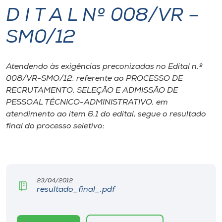
D I T A L Nº 008/VR –
I.nova
SM0/12
Diplomados
Atendendo às exigências preconizadas no Edital n.º
008/VR-SMO/12, referente ao PROCESSO DE
Cultura
RECRUTAMENTO, SELEÇÃO E ADMISSÃO DE
PESSOAL TÉCNICO-ADMINISTRATIVO, em
CPA
atendimento ao item 6.1 do edital, segue o resultado
final do processo seletivo:
Biblioteca
Editora
23/04/2012
resultado_final_.pdf
Rádio