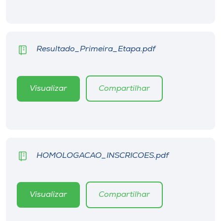
Museu
Unoesc
Store
Resultado_Primeira_Etapa.pdf
Visualizar
Compartilhar
Selecione
o idioma
A+
HOMOLOGACAO_INSCRICOES.pdf
A-
Visualizar
Compartilhar