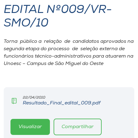
EDITAL Nº009/VR-
I.nova
SMO/10
Diplomados
Torna público a relação de candidatos aprovados na
segunda etapa do processo de seleção externa de
Cultura
funcionários técnico-administrativos para atuarem na
Unoesc – Campus de São Miguel do Oeste
CPA
Biblioteca
22/04/2010
Resultado_Final_edital_009.pdf
Editora
Rádio
Visualizar
Compartilhar