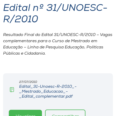
Edital nº 31/UNOESC-
I.nova
R/2010
Diplomados
Resultado Final do Edital 31/UNOESC-R/2010 – Vagas
complementares para o Curso de Mestrado em
Cultura
Educação – Linha de Pesquisa Educação, Políticas
Públicas e Cidadania.
CPA
Biblioteca
27/07/2010
Edital_31-Unoesc-R-2010_-
Editora
_Mestrado_Educacao_-
_Edital_complementar.pdf
Rádio