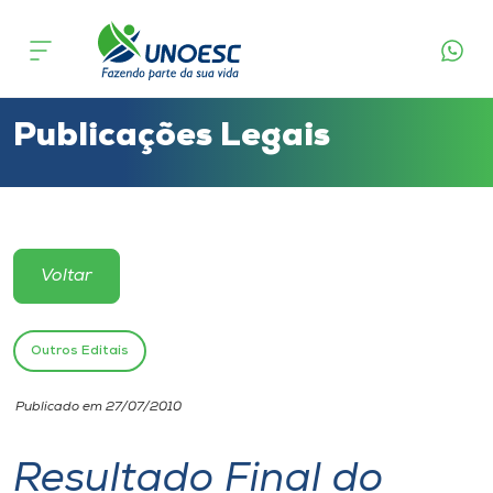
Cursos
Onde estamos
Publicações Legais
Pesquisa
Atendimento ao Estudante
Voltar
Portal de Ensino
Outros Editais
A
Publicado em 27/07/2010
Unoesc
Resultado Final do
Internacionalização