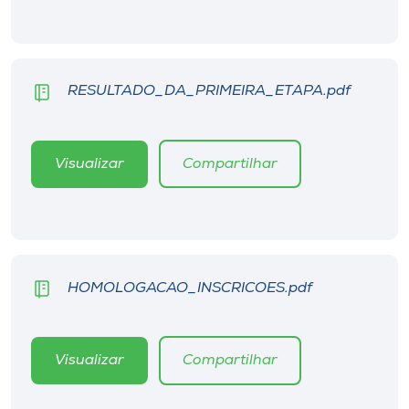
Museu
Unoesc
Store
RESULTADO_DA_PRIMEIRA_ETAPA.pdf
Visualizar
Compartilhar
Selecione
o idioma
A+
HOMOLOGACAO_INSCRICOES.pdf
A-
Visualizar
Compartilhar