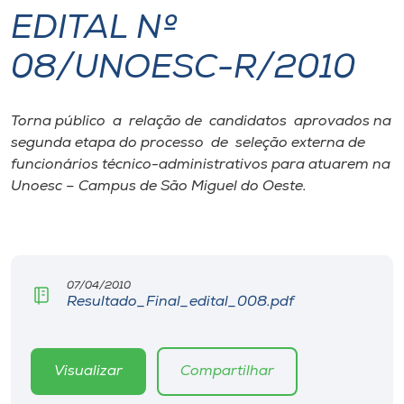
EDITAL Nº
I.nova
08/UNOESC-R/2010
Diplomados
Torna público a relação de candidatos aprovados na
segunda etapa do processo de seleção externa de
Cultura
funcionários técnico-administrativos para atuarem na
Unoesc – Campus de São Miguel do Oeste.
CPA
Biblioteca
07/04/2010
Resultado_Final_edital_008.pdf
Editora
Rádio
Visualizar
Compartilhar