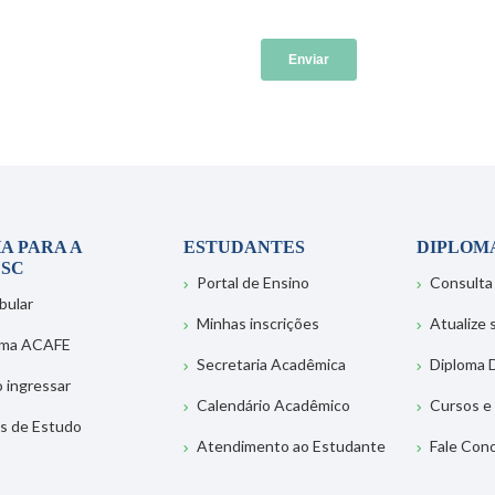
A PARA A
ESTUDANTES
DIPLOM
SC
Portal de Ensino
Consulta
bular
Minhas inscrições
Atualize
ema ACAFE
Secretaria Acadêmica
Diploma D
 ingressar
Calendário Acadêmico
Cursos e
s de Estudo
Atendimento ao Estudante
Fale Con