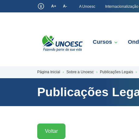
A+
A-
A Unoesc
Internacionalização
Cursos
Ond
Página Inicial
Sobre a Unoesc
Publicações Legais
Publicações Lega
Voltar