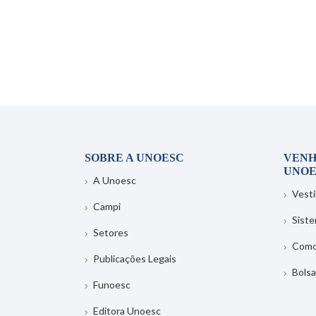
SOBRE A UNOESC
VENH
UNOE
A Unoesc
Vesti
Campi
Sist
Setores
Como
Publicações Legais
Bolsa
Funoesc
Editora Unoesc