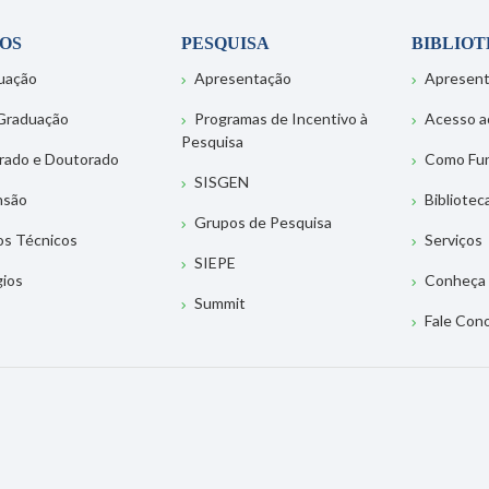
OS
PESQUISA
BIBLIO
uação
Apresentação
Apresen
Graduação
Programas de Incentivo à
Acesso a
Pesquisa
rado e Doutorado
Como Fu
SISGEN
nsão
Bibliotec
Grupos de Pesquisa
os Técnicos
Serviços
SIEPE
gios
Conheça 
Summit
Fale Con