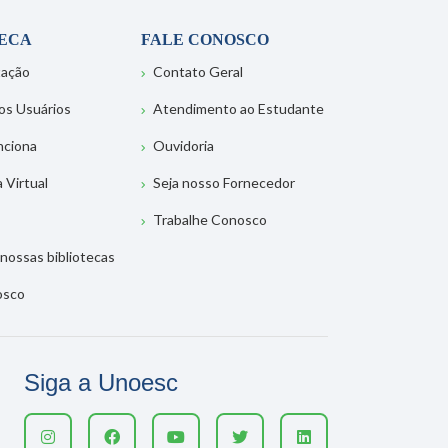
TECA
FALE CONOSCO
tação
Contato Geral
os Usuários
Atendimento ao Estudante
nciona
Ouvidoria
a Virtual
Seja nosso Fornecedor
Trabalhe Conosco
nossas bibliotecas
osco
Siga a Unoesc