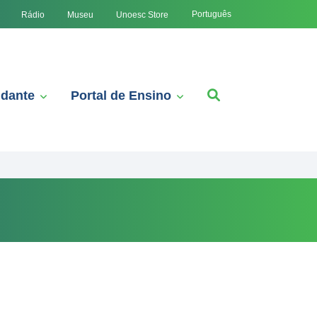
Português
Rádio
Museu
Unoesc Store
udante
Portal de Ensino