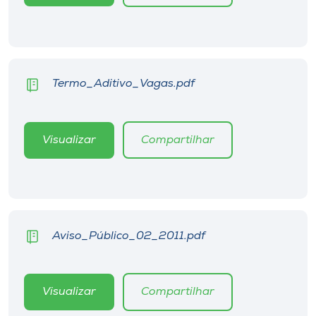
Museu
Unoesc
Store
Termo_Aditivo_Vagas.pdf
Selecione
Visualizar
Compartilhar
o idioma
A+
A-
Aviso_Público_02_2011.pdf
Visualizar
Compartilhar