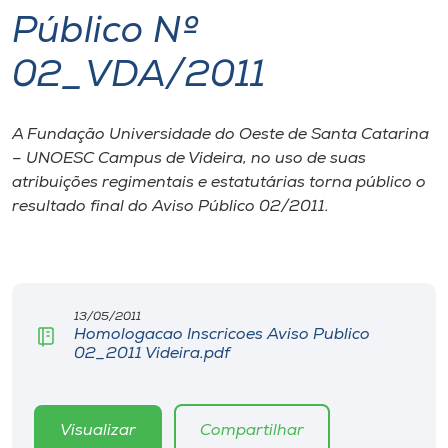
Público Nº
I.nova
02_VDA/2011
Diplomados
A Fundação Universidade do Oeste de Santa Catarina
– UNOESC Campus de Videira, no uso de suas
Cultura
atribuições regimentais e estatutárias torna público o
resultado final do Aviso Público 02/2011.
CPA
Biblioteca
13/05/2011
Homologacao Inscricoes Aviso Publico
Editora
02_2011 Videira.pdf
Rádio
Visualizar
Compartilhar