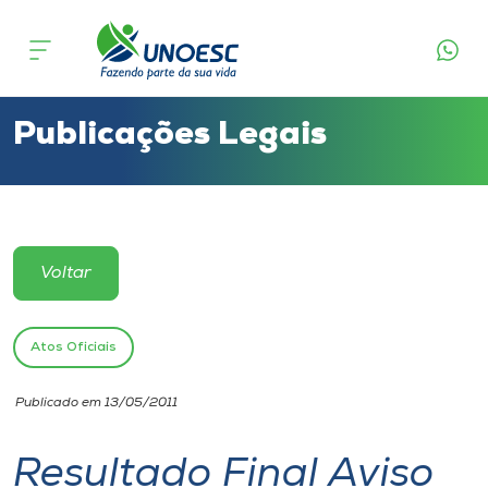
Cursos
Onde estamos
Publicações Legais
Pesquisa
Atendimento ao Estudante
Voltar
Portal de Ensino
Atos Oficiais
A
Publicado em 13/05/2011
Unoesc
Resultado Final Aviso
Internacionalização