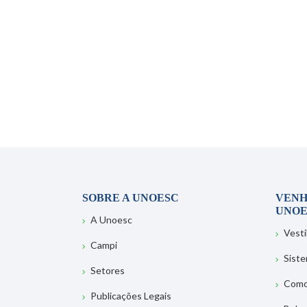
SOBRE A UNOESC
VENH
UNOE
A Unoesc
Vesti
Campi
Sist
Setores
Como
Publicações Legais