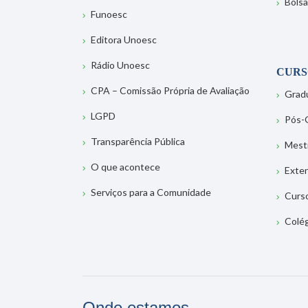
Bolsa
Funoesc
Editora Unoesc
Rádio Unoesc
CURS
CPA – Comissão Própria de Avaliação
Grad
LGPD
Pós-
Transparência Pública
Mest
O que acontece
Exte
Serviços para a Comunidade
Curs
Colé
Onde estamos