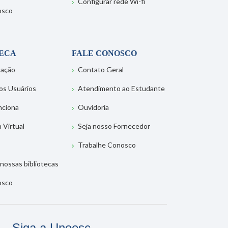
Configurar rede Wi-fi
osco
TECA
FALE CONOSCO
tação
Contato Geral
os Usuários
Atendimento ao Estudante
nciona
Ouvidoria
a Virtual
Seja nosso Fornecedor
Trabalhe Conosco
nossas bibliotecas
osco
Siga a Unoesc