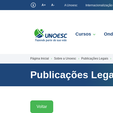
A+
A-
A Unoesc
Internacionalização
Cursos
Ond
Página Inicial
Sobre a Unoesc
Publicações Legais
Publicações Lega
Voltar