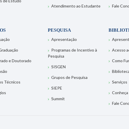
s de Estudo
Atendimento ao Estudante
Fale Con
OS
PESQUISA
BIBLIO
uação
Apresentação
Apresen
Graduação
Programas de Incentivo à
Acesso a
Pesquisa
rado e Doutorado
Como Fu
SISGEN
nsão
Bibliotec
Grupos de Pesquisa
os Técnicos
Serviços
SIEPE
gios
Conheça 
Summit
Fale Con