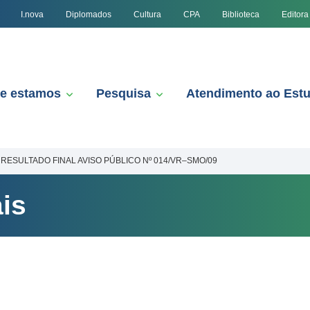
I.nova
Diplomados
Cultura
CPA
Biblioteca
Editora
e estamos
Pesquisa
Atendimento ao Est
RESULTADO FINAL AVISO PÚBLICO Nº 014/VR–SMO/09
is