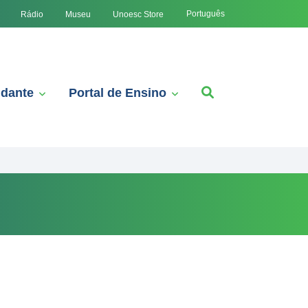
Português
Rádio
Museu
Unoesc Store
udante
Portal de Ensino