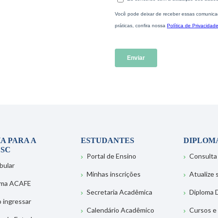
A PARA A
ESTUDANTES
DIPLOM
SC
Portal de Ensino
Consulta
bular
Minhas inscrições
Atualize
ema ACAFE
Secretaria Acadêmica
Diploma D
 ingressar
Calendário Acadêmico
Cursos e