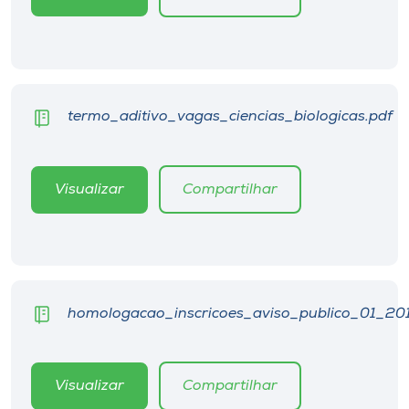
Museu
Unoesc
Store
termo_aditivo_vagas_ciencias_biologicas.pdf
Selecione
o idioma
Visualizar
Compartilhar
A+
A-
homologacao_inscricoes_aviso_publico_01_201
Visualizar
Compartilhar