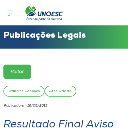
Cursos
Onde estamos
Publicações Legais
Pesquisa
Atendimento ao Estudante
Voltar
Portal de Ensino
Trabalhe Conosco
Atos Oficiais
A
Publicado em 16/05/2013
Unoesc
Resultado Final Aviso
Internacionalização