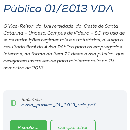
Público 01/2013 VDA
I.nova
O Vice-Reitor da Universidade do Oeste de Santa
Diplomados
Catarina – Unoesc, Campus de Videira – SC, no uso de
suas atribuições regimentais e estatutárias, divulga o
Cultura
resultado final do Aviso Público para os empregados
internos, na forma do item 7.1 deste aviso público, que
desejarem inscrever-se para ministrar aula no 2º
CPA
semestre de 2013.
Biblioteca
Editora
16/05/2013
aviso_publico_01_2013_vda.pdf
Rádio
Visualizar
Compartilhar