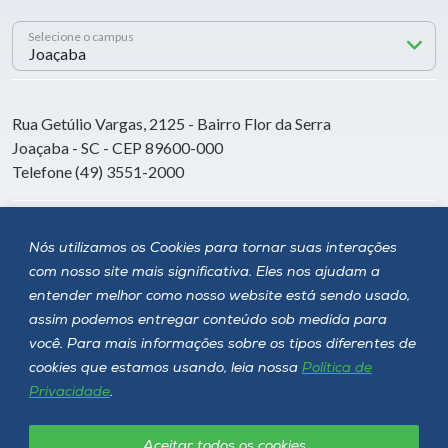
Selecione o campus
Rua Getúlio Vargas, 2125 - Bairro Flor da Serra
Joaçaba - SC - CEP 89600-000
Telefone (49) 3551-2000
Siga a Unoesc
Nós utilizamos os Cookies para tornar suas interações
com nosso site mais significativa. Eles nos ajudam a
entender melhor como nosso website está sendo usado,
assim podemos entregar conteúdo sob medida para
você. Para mais informações sobre os tipos diferentes de
cookies que estamos usando, leia nossa
Política de
Privacidade
.
Aceitar todos os cookies