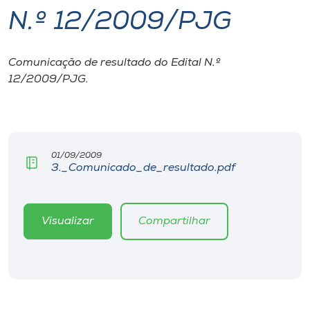
N.º 12/2009/PJG
I.nova
Comunicação de resultado do Edital N.º
Diplomados
12/2009/PJG.
Cultura
CPA
01/09/2009
3._Comunicado_de_resultado.pdf
Biblioteca
Visualizar
Compartilhar
Editora
Rádio