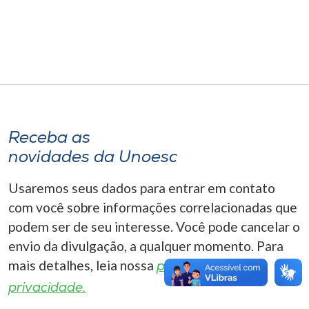
Museu
Unoesc
Store
Selecione
Receba as
o idioma
novidades da Unoesc
Usaremos seus dados para entrar em contato
A+
com você sobre informações correlacionadas que
A-
podem ser de seu interesse. Você pode cancelar o
envio da divulgação, a qualquer momento. Para
mais detalhes, leia nossa
política de
privacidade.