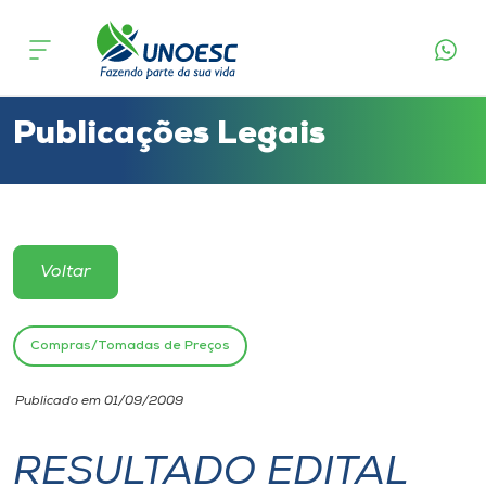
Cursos
Onde estamos
Publicações Legais
Pesquisa
Atendimento ao Estudante
Voltar
Portal de Ensino
Compras/Tomadas de Preços
A
Publicado em 01/09/2009
Unoesc
RESULTADO EDITAL
Internacionalização