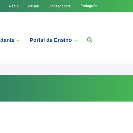
Português
Rádio
Museu
Unoesc Store
udante
Portal de Ensino