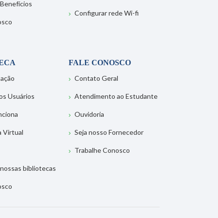
 Benefícios
Configurar rede Wi-fi
osco
TECA
FALE CONOSCO
tação
Contato Geral
os Usuários
Atendimento ao Estudante
nciona
Ouvidoria
a Virtual
Seja nosso Fornecedor
Trabalhe Conosco
nossas bibliotecas
osco