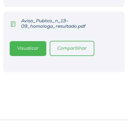
Museu
Unoesc
Aviso_Publico_n_13-
09_homologa_resultado.pdf
Store
Visualizar
Compartilhar
Selecione
o idioma
A+
A-