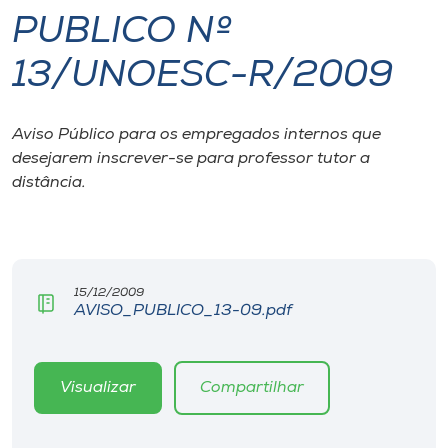
PUBLICO Nº
I.nova
13/UNOESC-R/2009
Diplomados
Aviso Público para os empregados internos que
desejarem inscrever-se para professor tutor a
Cultura
distância.
CPA
Biblioteca
15/12/2009
AVISO_PUBLICO_13-09.pdf
Editora
Visualizar
Compartilhar
Rádio