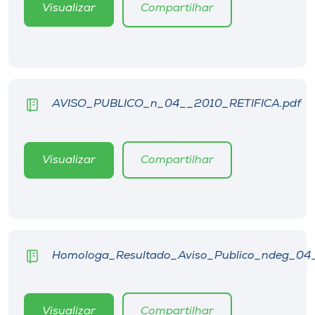
Museu
Visualizar
Compartilhar
Unoesc
Store
AVISO_PUBLICO_n_04__2010_RETIFICA.pdf
Selecione
o idioma
Visualizar
Compartilhar
A+
A-
Homologa_Resultado_Aviso_Publico_ndeg_04
Visualizar
Compartilhar