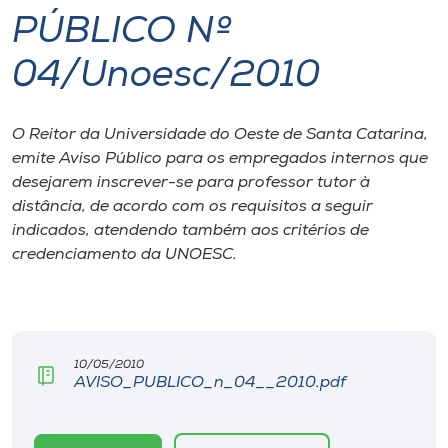
PÚBLICO Nº
I.nova
04/Unoesc/2010
Diplomados
O Reitor da Universidade do Oeste de Santa Catarina,
emite Aviso Público para os empregados internos que
Cultura
desejarem inscrever-se para professor tutor à
distância, de acordo com os requisitos a seguir
CPA
indicados, atendendo também aos critérios de
credenciamento da UNOESC.
Biblioteca
Editora
10/05/2010
AVISO_PUBLICO_n_04__2010.pdf
Rádio