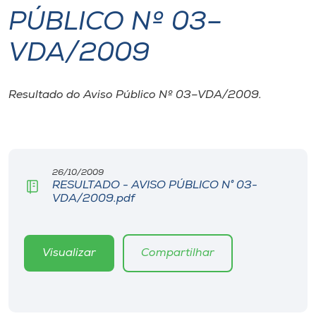
PÚBLICO Nº 03–
I.nova
VDA/2009
Diplomados
Resultado do Aviso Público Nº 03–VDA/2009.
Cultura
CPA
26/10/2009
RESULTADO - AVISO PÚBLICO N° 03-
Biblioteca
VDA/2009.pdf
Editora
Visualizar
Compartilhar
Rádio