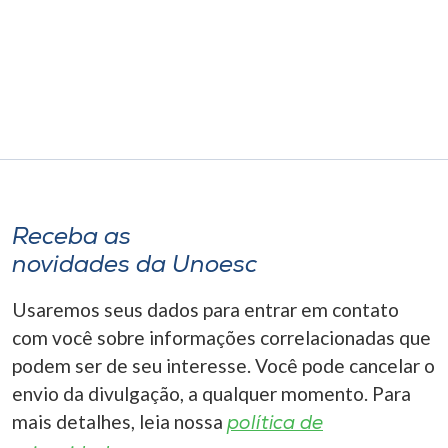
Museu
Unoesc
Store
Selecione
o idioma
Receba as
novidades da Unoesc
A+
Usaremos seus dados para entrar em contato
A-
com você sobre informações correlacionadas que
podem ser de seu interesse. Você pode cancelar o
envio da divulgação, a qualquer momento. Para
mais detalhes, leia nossa
política de