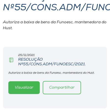
Nº55/CONS.ADM/FUNO
I.nova
Autoriza a baixa de bens da Funoesc, mantenedora do
Diplomados
Hust.
Cultura
CPA
25/11/2021
RESOLUÇÃO
Nº55/CONS.ADM/FUNOESC/2021.
Biblioteca
Autoriza a baixa de bens da Funoesc, mantenedora do Hust.
Editora
Visualizar
Compartilhar
Rádio