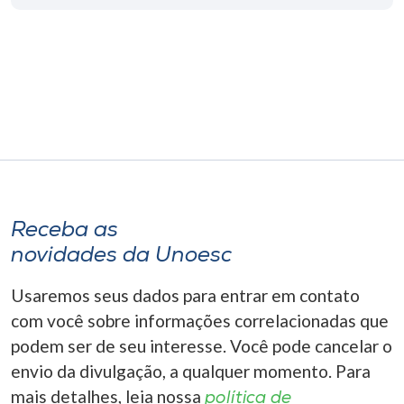
Museu
Unoesc
Store
Selecione
o idioma
Receba as
novidades da Unoesc
A+
A-
Usaremos seus dados para entrar em contato
com você sobre informações correlacionadas que
podem ser de seu interesse. Você pode cancelar o
envio da divulgação, a qualquer momento. Para
mais detalhes, leia nossa
política de