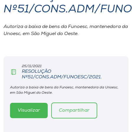
Nº51/CONS.ADM/FUNO
I.nova
Autoriza a baixa de bens da Funoesc, mantenedora da
Diplomados
Unoesc, em São Miguel do Oeste.
Cultura
CPA
25/11/2021
RESOLUÇÃO
Nº51/CONS.ADM/FUNOESC/2021.
Biblioteca
Autoriza a baixa de bens da Funoesc, mantenedora da Unoesc,
em São Miguel do Oeste.
Editora
Visualizar
Compartilhar
Rádio