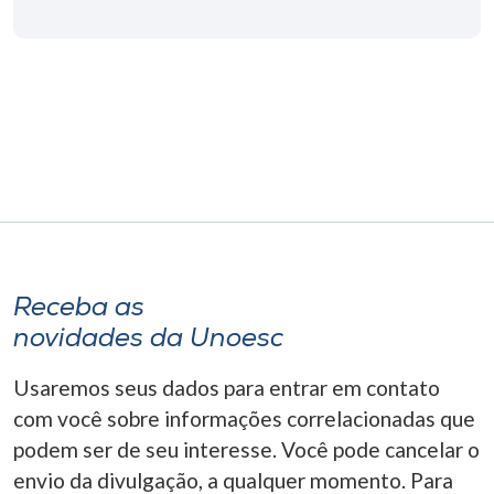
Museu
Unoesc
Store
Selecione
o idioma
Receba as
A+
novidades da Unoesc
A-
Usaremos seus dados para entrar em contato
com você sobre informações correlacionadas que
podem ser de seu interesse. Você pode cancelar o
envio da divulgação, a qualquer momento. Para