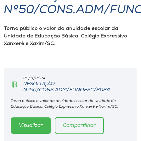
Nº50/CONS.ADM/FUN
I.nova
Torna público o valor da anuidade escolar da
Diplomados
Unidade de Educação Básica, Colégio Expressivo
Xanxerê e
Xaxim/SC.
Cultura
CPA
29/11/2024
RESOLUÇÃO
Biblioteca
Nº50/CONS.ADM/FUNOESC/2024
Torna público o valor da anuidade escolar da Unidade de
Editora
Educação Básica, Colégio Expressivo Xanxerê e Xaxim/SC.
Rádio
Visualizar
Compartilhar