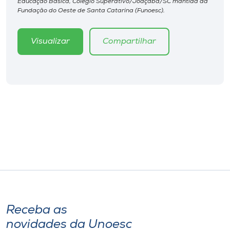
Educação Básica, Colégio Superativo/Joaçaba/SC mantida da
Museu
Fundação do Oeste de Santa Catarina (Funoesc).
Unoesc
Visualizar
Compartilhar
Store
Selecione
o idioma
A+
A-
Receba as
novidades da Unoesc