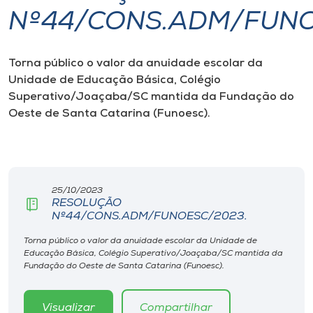
Nº44/CONS.ADM/FUNO
I.nova
Torna público o valor da anuidade escolar da
Diplomados
Unidade de Educação Básica, Colégio
Superativo/Joaçaba/SC mantida da Fundação do
Cultura
Oeste de Santa Catarina (Funoesc).
CPA
25/10/2023
Biblioteca
RESOLUÇÃO
Nº44/CONS.ADM/FUNOESC/2023.
Editora
Torna público o valor da anuidade escolar da Unidade de
Educação Básica, Colégio Superativo/Joaçaba/SC mantida da
Fundação do Oeste de Santa Catarina (Funoesc).
Rádio
Visualizar
Compartilhar