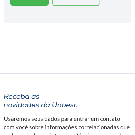
Museu
Unoesc
Store
Selecione
o idioma
A+
Receba as
A-
novidades da Unoesc
Usaremos seus dados para entrar em contato
com você sobre informações correlacionadas que