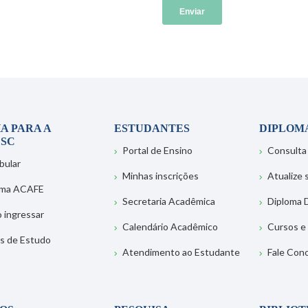
A PARA A
ESTUDANTES
DIPLOM
SC
Portal de Ensino
Consulta
bular
Minhas inscrições
Atualize
ema ACAFE
Secretaria Acadêmica
Diploma D
 ingressar
Calendário Acadêmico
Cursos e
s de Estudo
Atendimento ao Estudante
Fale Con