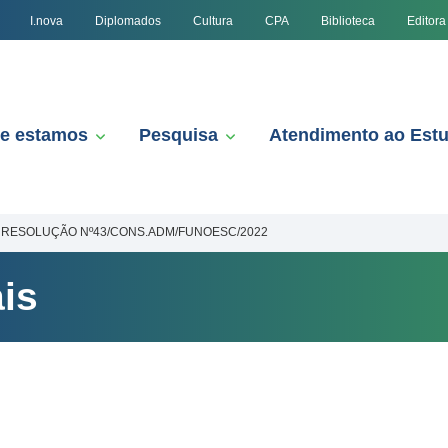
I.nova
Diplomados
Cultura
CPA
Biblioteca
Editora
e estamos
Pesquisa
Atendimento ao Est
RESOLUÇÃO Nº43/CONS.ADM/FUNOESC/2022
is