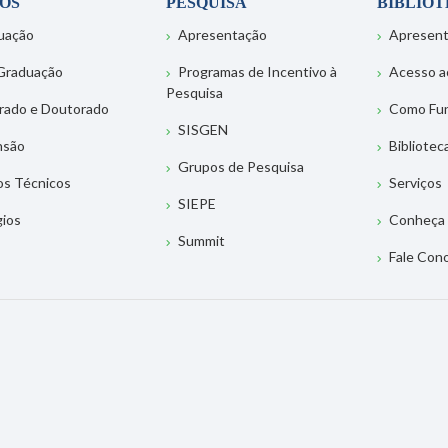
OS
PESQUISA
BIBLIO
uação
Apresentação
Apresen
Graduação
Programas de Incentivo à
Acesso a
Pesquisa
rado e Doutorado
Como Fu
SISGEN
nsão
Bibliotec
Grupos de Pesquisa
os Técnicos
Serviços
SIEPE
gios
Conheça 
Summit
Fale Con