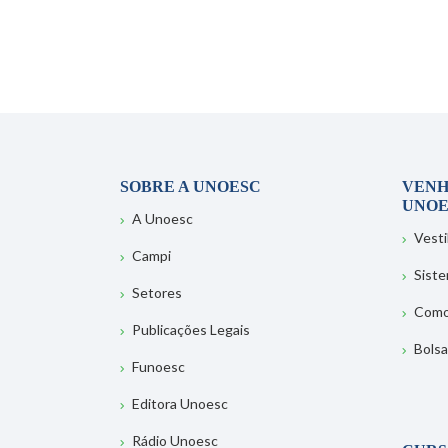
SOBRE A UNOESC
VENH
UNOE
A Unoesc
Vesti
Campi
Sist
Setores
Como
Publicações Legais
Bolsa
Funoesc
Editora Unoesc
Rádio Unoesc