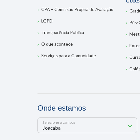
CURS
CPA – Comissão Própria de Avaliação
Grad
LGPD
Pós-
Transparência Pública
Mest
O que acontece
Exte
Serviços para a Comunidade
Curs
Colé
Onde estamos
Selecione o campus