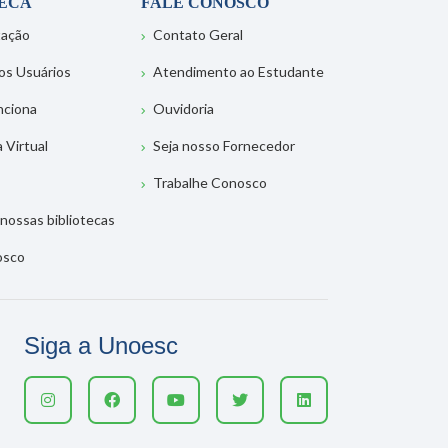
TECA
FALE CONOSCO
tação
Contato Geral
os Usuários
Atendimento ao Estudante
nciona
Ouvidoria
a Virtual
Seja nosso Fornecedor
Trabalhe Conosco
nossas bibliotecas
osco
Siga a Unoesc