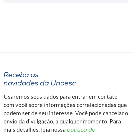
Museu
Unoesc
Store
Selecione
o idioma
Receba as
novidades da Unoesc
A+
A-
Usaremos seus dados para entrar em contato
com você sobre informações correlacionadas que
podem ser de seu interesse. Você pode cancelar o
envio da divulgação, a qualquer momento. Para
mais detalhes, leia nossa
política de