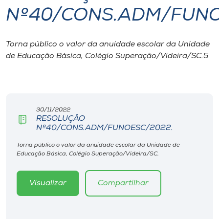
Nº40/CONS.ADM/FUNO
I.nova
Torna público o valor da anuidade escolar da Unidade
Diplomados
de Educação Básica, Colégio Superação/Videira/SC.5
Cultura
CPA
30/11/2022
RESOLUÇÃO
Nº40/CONS.ADM/FUNOESC/2022.
Biblioteca
Torna público o valor da anuidade escolar da Unidade de
Educação Básica, Colégio Superação/Videira/SC.
Editora
Visualizar
Compartilhar
Rádio