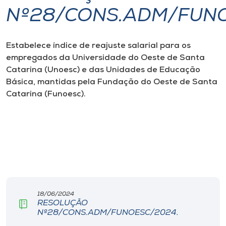
Nº28/CONS.ADM/FUNO
I.nova
Estabelece índice de reajuste salarial para os
Diplomados
empregados da Universidade do Oeste de Santa
Catarina (Unoesc) e das Unidades de Educação
Cultura
Básica, mantidas pela Fundação do Oeste de Santa
Catarina (Funoesc).
CPA
Biblioteca
Editora
18/06/2024
Rádio
RESOLUÇÃO
Nº28/CONS.ADM/FUNOESC/2024.