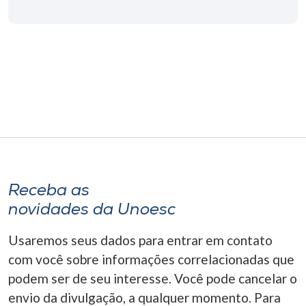
Museu
Unoesc
Store
Selecione
o idioma
Receba as
A+
novidades da Unoesc
A-
Usaremos seus dados para entrar em contato
com você sobre informações correlacionadas que
podem ser de seu interesse. Você pode cancelar o
envio da divulgação, a qualquer momento. Para