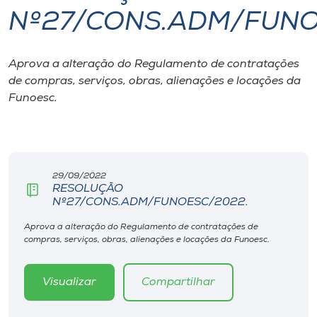
Nº27/CONS.ADM/FUNO
I.nova
Aprova a alteração do Regulamento de contratações
Diplomados
de compras, serviços, obras, alienações e locações da
Funoesc.
Cultura
CPA
29/09/2022
RESOLUÇÃO
Biblioteca
Nº27/CONS.ADM/FUNOESC/2022.
Aprova a alteração do Regulamento de contratações de
Editora
compras, serviços, obras, alienações e locações da Funoesc.
Rádio
Visualizar
Compartilhar