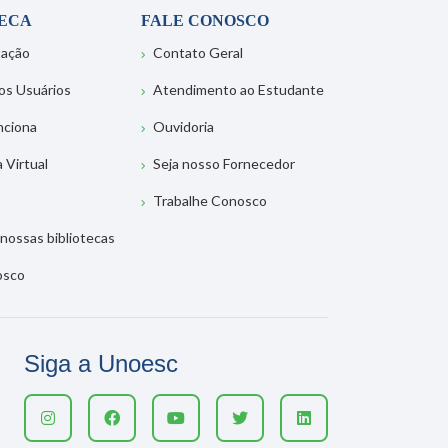
TECA
FALE CONOSCO
tação
Contato Geral
os Usuários
Atendimento ao Estudante
nciona
Ouvidoria
a Virtual
Seja nosso Fornecedor
Trabalhe Conosco
nossas bibliotecas
osco
Siga a Unoesc