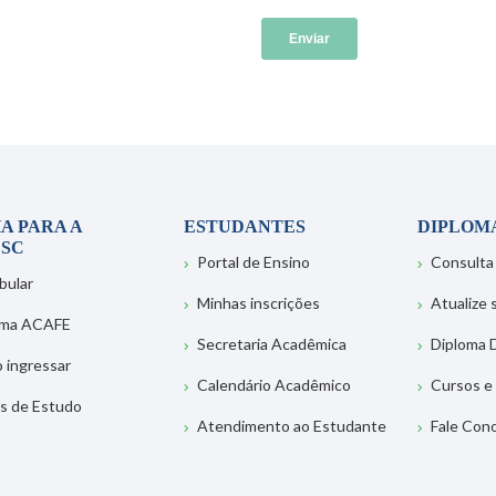
A PARA A
ESTUDANTES
DIPLOM
SC
Portal de Ensino
Consulta
bular
Minhas inscrições
Atualize
ema ACAFE
Secretaria Acadêmica
Diploma D
 ingressar
Calendário Acadêmico
Cursos e
s de Estudo
Atendimento ao Estudante
Fale Con