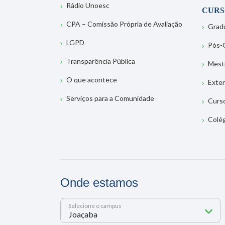
Rádio Unoesc
CURS
CPA – Comissão Própria de Avaliação
Grad
LGPD
Pós-
Transparência Pública
Mest
O que acontece
Exte
Serviços para a Comunidade
Curs
Colé
Onde estamos
Selecione o campus