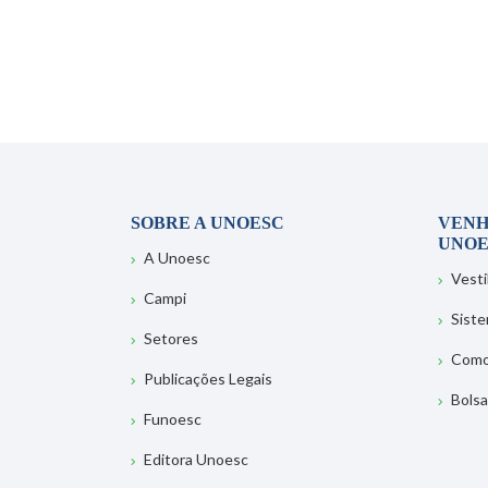
SOBRE A UNOESC
VENH
UNOE
A Unoesc
Vesti
Campi
Sist
Setores
Como
Publicações Legais
Bolsa
Funoesc
Editora Unoesc