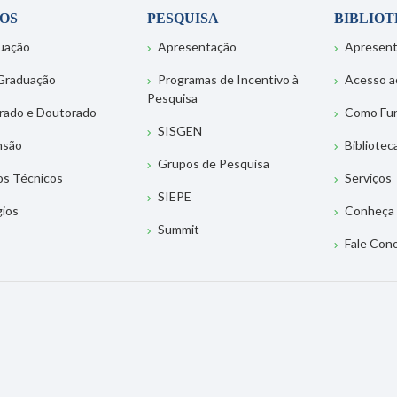
OS
PESQUISA
BIBLIO
uação
Apresentação
Apresen
Graduação
Programas de Incentivo à
Acesso a
Pesquisa
rado e Doutorado
Como Fu
SISGEN
nsão
Bibliotec
Grupos de Pesquisa
os Técnicos
Serviços
SIEPE
gios
Conheça 
Summit
Fale Con