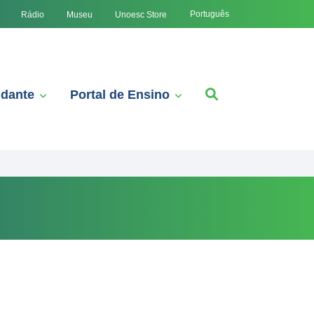
Português
Rádio
Museu
Unoesc Store
udante
Portal de Ensino