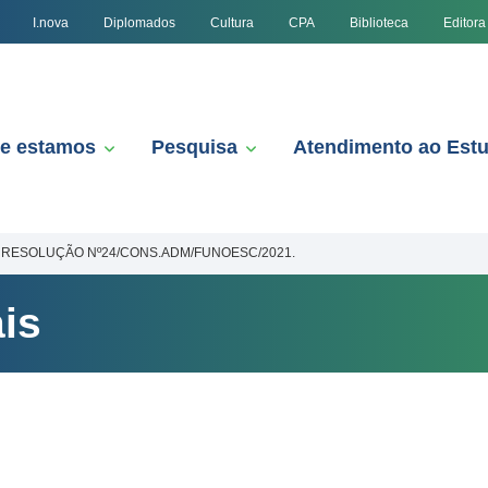
I.nova
Diplomados
Cultura
CPA
Biblioteca
Editora
e estamos
Pesquisa
Atendimento ao Est
RESOLUÇÃO Nº24/CONS.ADM/FUNOESC/2021.
is