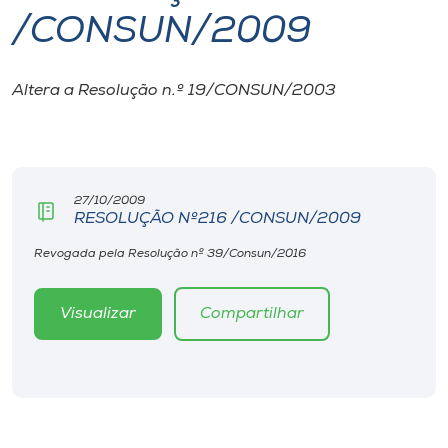
/CONSUN/2009
I.nova
Altera a Resolução n.º 19/CONSUN/2003
Diplomados
Cultura
27/10/2009
RESOLUÇÃO Nº216 /CONSUN/2009
CPA
Revogada pela Resolução nº 39/Consun/2016
Biblioteca
Visualizar
Compartilhar
Editora
Rádio