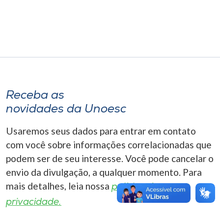
Museu
Unoesc
Store
Receba as
Selecione
o idioma
novidades da Unoesc
Usaremos seus dados para entrar em contato
com você sobre informações correlacionadas que
A+
podem ser de seu interesse. Você pode cancelar o
A-
envio da divulgação, a qualquer momento. Para
mais detalhes, leia nossa
política de
privacidade.