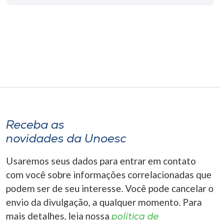
Museu
Unoesc
Store
Selecione
o idioma
Receba as
novidades da Unoesc
A+
A-
Usaremos seus dados para entrar em contato
com você sobre informações correlacionadas que
podem ser de seu interesse. Você pode cancelar o
envio da divulgação, a qualquer momento. Para
mais detalhes, leia nossa
política de