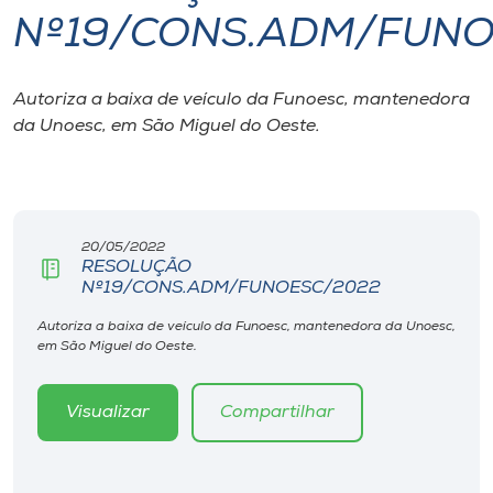
Nº19/CONS.ADM/FUN
I.nova
Autoriza a baixa de veículo da Funoesc, mantenedora
Diplomados
da Unoesc, em São Miguel do Oeste.
Cultura
CPA
20/05/2022
RESOLUÇÃO
Nº19/CONS.ADM/FUNOESC/2022
Biblioteca
Autoriza a baixa de veículo da Funoesc, mantenedora da Unoesc,
em São Miguel do Oeste.
Editora
Visualizar
Compartilhar
Rádio