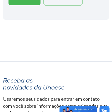
Museu
Unoesc
Store
Selecione
o idioma
A+
A-
Receba as
novidades da Unoesc
Usaremos seus dados para entrar em contato
com você sobre informações correlacionadas que