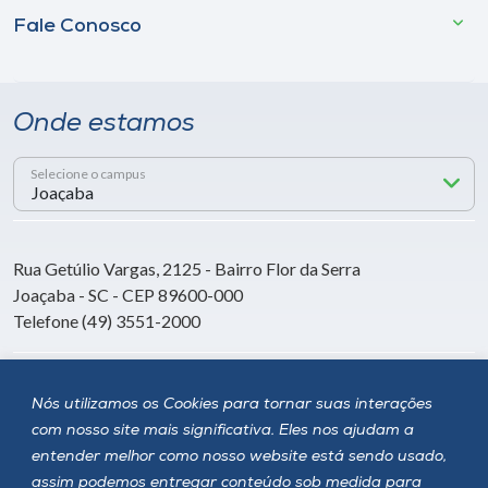
Fale Conosco
Onde estamos
Selecione o campus
Rua Getúlio Vargas, 2125 - Bairro Flor da Serra
Joaçaba - SC - CEP 89600-000
Telefone (49) 3551-2000
Siga a Unoesc
Nós utilizamos os Cookies para tornar suas interações
com nosso site mais significativa. Eles nos ajudam a
entender melhor como nosso website está sendo usado,
assim podemos entregar conteúdo sob medida para