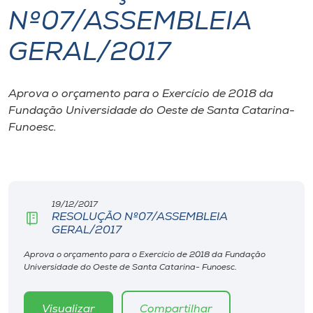
Nº07/ASSEMBLEIA
I.nova
GERAL/2017
Diplomados
Aprova o orçamento para o Exercício de 2018 da
Fundação Universidade do Oeste de Santa Catarina-
Cultura
Funoesc.
CPA
Biblioteca
19/12/2017
RESOLUÇÃO Nº07/ASSEMBLEIA
GERAL/2017
Editora
Aprova o orçamento para o Exercício de 2018 da Fundação
Universidade do Oeste de Santa Catarina- Funoesc.
Rádio
Visualizar
Compartilhar