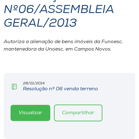
Nº06/ASSEMBLEIA
I.nova
GERAL/2013
Diplomados
Autoriza a alienação de bens imóveis da Funoesc,
mantenedora da Unoesc, em Campos Novos.
Cultura
CPA
28/01/2014
Biblioteca
Resolução nº 06 venda terreno
Editora
Visualizar
Compartilhar
Rádio