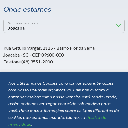
Onde estamos
Selecione o campus
Rua Getúlio Vargas, 2125 - Bairro Flor da Serra
Joaçaba - SC - CEP 89600-000
Telefone (49) 3551-2000
Siga a Unoesc
Nós utilizamos os Cookies para tornar suas interações
com nosso site mais significativa. Eles nos ajudam a
entender melhor como nosso website está sendo usado,
assim podemos entregar conteúdo sob medida para
você. Para mais informações sobre os tipos diferentes de
cookies que estamos usando, leia nossa
Política de
Privacidade
.