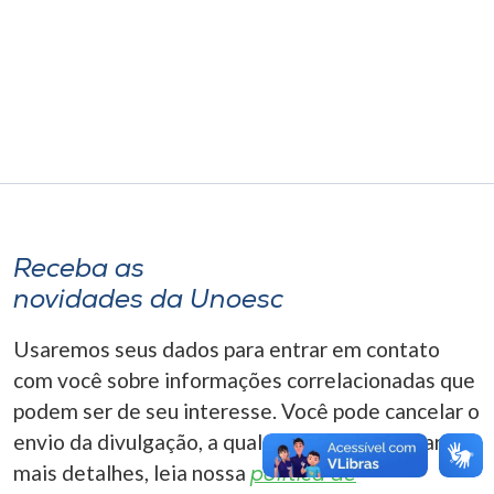
Museu
Unoesc
Store
Selecione
o idioma
Receba as
novidades da Unoesc
A+
Usaremos seus dados para entrar em contato
A-
com você sobre informações correlacionadas que
podem ser de seu interesse. Você pode cancelar o
envio da divulgação, a qualquer momento. Para
mais detalhes, leia nossa
política de