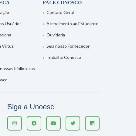
TECA
FALE CONOSCO
tação
Contato Geral
os Usuários
Atendimento ao Estudante
nciona
Ouvidoria
a Virtual
Seja nosso Fornecedor
Trabalhe Conosco
nossas bibliotecas
osco
Siga a Unoesc