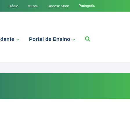
Português
Rádio
Museu
Unoesc Store
udante
Portal de Ensino