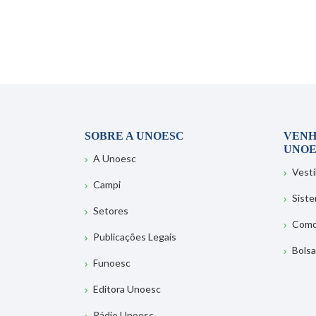
SOBRE A UNOESC
VENH
UNOE
A Unoesc
Vesti
Campi
Sist
Setores
Como
Publicações Legais
Bolsa
Funoesc
Editora Unoesc
Rádio Unoesc