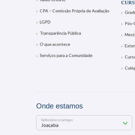
CURS
CPA – Comissão Própria de Avaliação
Grad
LGPD
Pós-
Transparência Pública
Mest
O que acontece
Exte
Serviços para a Comunidade
Curs
Colé
Onde estamos
Selecione o campus