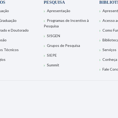
OS
PESQUISA
BIBLIO
uação
Apresentação
Apresen
Graduação
Programas de Incentivo à
Acesso a
Pesquisa
rado e Doutorado
Como Fu
SISGEN
nsão
Bibliotec
Grupos de Pesquisa
os Técnicos
Serviços
SIEPE
gios
Conheça 
Summit
Fale Con