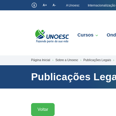
A+
A-
A Unoesc
Internacionalização
Cursos
Ond
Página Inicial
Sobre a Unoesc
Publicações Legais
Publicações Lega
Voltar