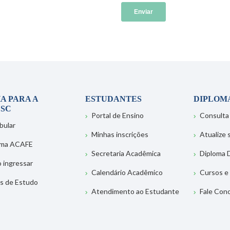
A PARA A
ESTUDANTES
DIPLOM
SC
Portal de Ensino
Consulta
bular
Minhas inscrições
Atualize
ema ACAFE
Secretaria Acadêmica
Diploma D
 ingressar
Calendário Acadêmico
Cursos e
s de Estudo
Atendimento ao Estudante
Fale Con