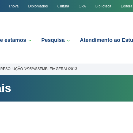
I.nova
Diplomados
Cultura
CPA
Biblioteca
Editora
e estamos
Pesquisa
Atendimento ao Est
RESOLUÇÃO Nº05/ASSEMBLEIA GERAL/2013
is