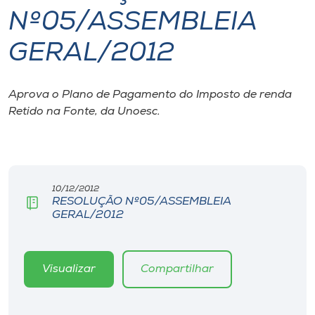
Nº05/ASSEMBLEIA
I.nova
GERAL/2012
Diplomados
Aprova o Plano de Pagamento do Imposto de renda
Retido na Fonte, da Unoesc.
Cultura
CPA
10/12/2012
Biblioteca
RESOLUÇÃO Nº05/ASSEMBLEIA
GERAL/2012
Editora
Visualizar
Compartilhar
Rádio