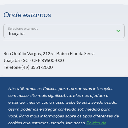
Onde estamos
Selecione o campus
Rua Getúlio Vargas, 2125 - Bairro Flor da Serra
Joaçaba - SC - CEP 89600-000
Telefone (49) 3551-2000
Siga a Unoesc
Nós utilizamos os Cookies para tornar suas interações
com nosso site mais significativa. Eles nos ajudam a
entender melhor como nosso website está sendo usado,
assim podemos entregar conteúdo sob medida para
você. Para mais informações sobre os tipos diferentes de
cookies que estamos usando, leia nossa
Política de