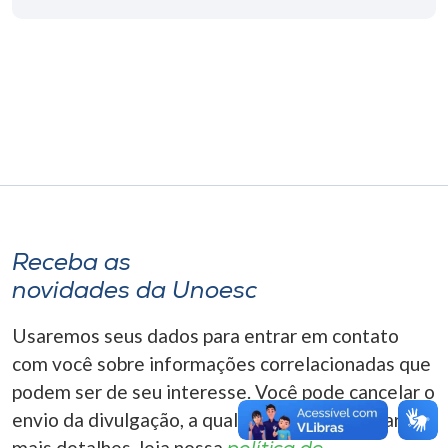
Museu
Unoesc
Store
Selecione
o idioma
Receba as
novidades da Unoesc
A+
A-
Usaremos seus dados para entrar em contato
com você sobre informações correlacionadas que
podem ser de seu interesse. Você pode cancelar o
envio da divulgação, a qualquer momento. Para
mais detalhes, leia nossa