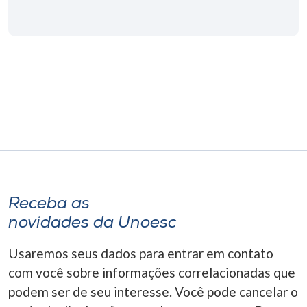
Museu
Unoesc
Store
Selecione
o idioma
Receba as
A+
A-
novidades da Unoesc
Usaremos seus dados para entrar em contato
com você sobre informações correlacionadas que
podem ser de seu interesse. Você pode cancelar o