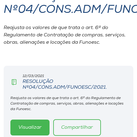
Nº04/CONS.ADM/FUNO
I.nova
Reajusta os valores de que trata o art. 6º do
Diplomados
Regulamento de Contratação de compras, serviços,
obras, alienações e locações da Funoesc.
Cultura
CPA
12/03/2021
RESOLUÇÃO
Biblioteca
Nº04/CONS.ADM/FUNOESC/2021.
Reajusta os valores de que trata o art. 6º do Regulamento de
Editora
Contratação de compras, serviços, obras, alienações e locações
da Funoesc.
Rádio
Visualizar
Compartilhar