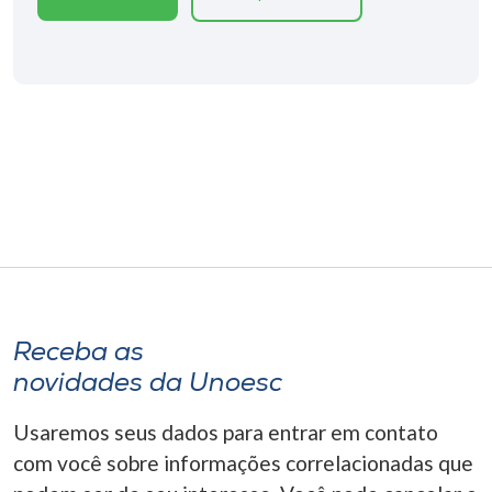
Museu
Unoesc
Store
Selecione
o idioma
A+
Receba as
A-
novidades da Unoesc
Usaremos seus dados para entrar em contato
com você sobre informações correlacionadas que