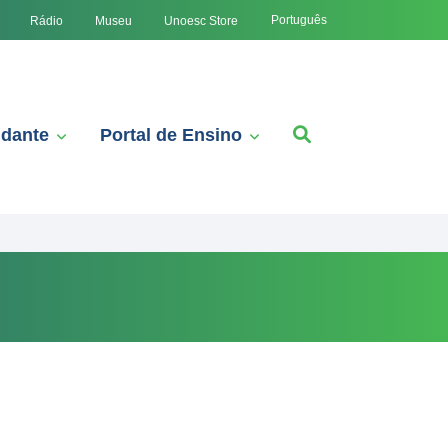
Português
Rádio
Museu
Unoesc Store
udante
Portal de Ensino