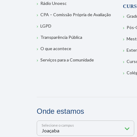
Rádio Unoesc
CURS
CPA – Comissão Própria de Avaliação
Grad
LGPD
Pós-
Transparência Pública
Mest
O que acontece
Exte
Serviços para a Comunidade
Curs
Colé
Onde estamos
Selecione o campus