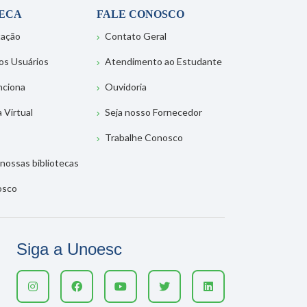
TECA
FALE CONOSCO
tação
Contato Geral
os Usuários
Atendimento ao Estudante
nciona
Ouvidoria
a Virtual
Seja nosso Fornecedor
Trabalhe Conosco
nossas bibliotecas
osco
Siga a Unoesc