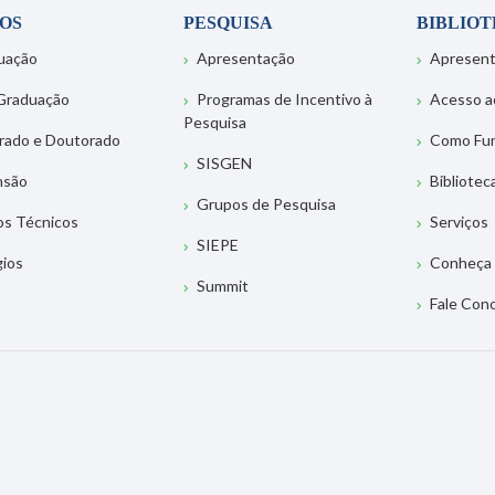
OS
PESQUISA
BIBLIO
uação
Apresentação
Apresen
Graduação
Programas de Incentivo à
Acesso a
Pesquisa
rado e Doutorado
Como Fu
SISGEN
nsão
Bibliotec
Grupos de Pesquisa
os Técnicos
Serviços
SIEPE
gios
Conheça 
Summit
Fale Con