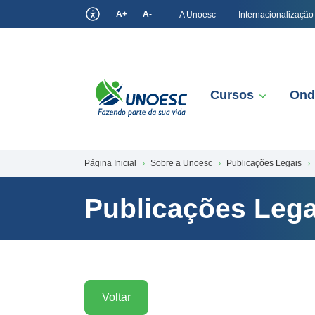
A+
A-
A Unoesc
Internacionalização
Cursos
Ond
Página Inicial
Sobre a Unoesc
Publicações Legais
Publicações Lega
Voltar