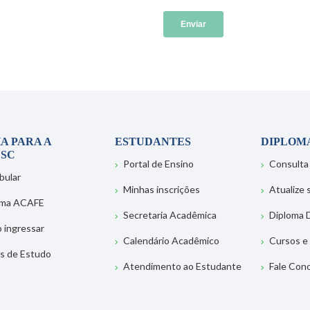
A PARA A
ESTUDANTES
DIPLOM
SC
Portal de Ensino
Consulta
bular
Minhas inscrições
Atualize
ema ACAFE
Secretaria Acadêmica
Diploma D
 ingressar
Calendário Acadêmico
Cursos e
s de Estudo
Atendimento ao Estudante
Fale Con