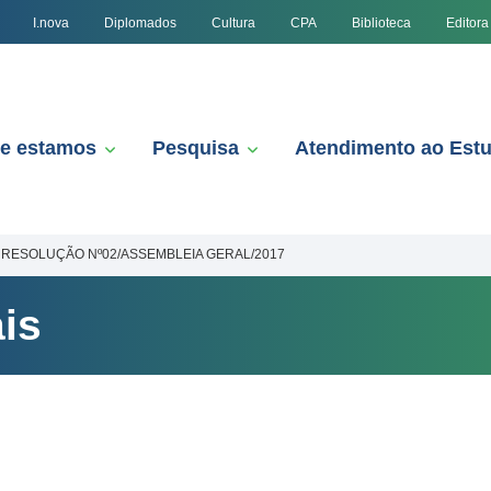
I.nova
Diplomados
Cultura
CPA
Biblioteca
Editora
e estamos
Pesquisa
Atendimento ao Est
RESOLUÇÃO Nº02/ASSEMBLEIA GERAL/2017
is