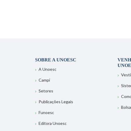
SOBRE A UNOESC
VENH
UNOE
A Unoesc
Vesti
Campi
Sist
Setores
Como
Publicações Legais
Bolsa
Funoesc
Editora Unoesc