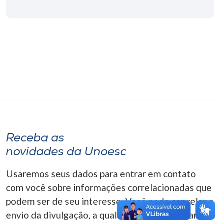
Museu
Unoesc
Store
Selecione
o idioma
Receba as
A+
novidades da Unoesc
A-
Usaremos seus dados para entrar em contato
com você sobre informações correlacionadas que
podem ser de seu interesse. Você pode cancelar o
envio da divulgação, a qualquer momento. Para