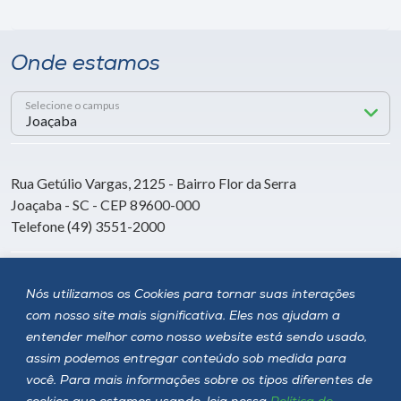
Onde estamos
Selecione o campus
Rua Getúlio Vargas, 2125 - Bairro Flor da Serra
Joaçaba - SC - CEP 89600-000
Telefone (49) 3551-2000
Siga a Unoesc
Nós utilizamos os Cookies para tornar suas interações
com nosso site mais significativa. Eles nos ajudam a
entender melhor como nosso website está sendo usado,
assim podemos entregar conteúdo sob medida para
você. Para mais informações sobre os tipos diferentes de