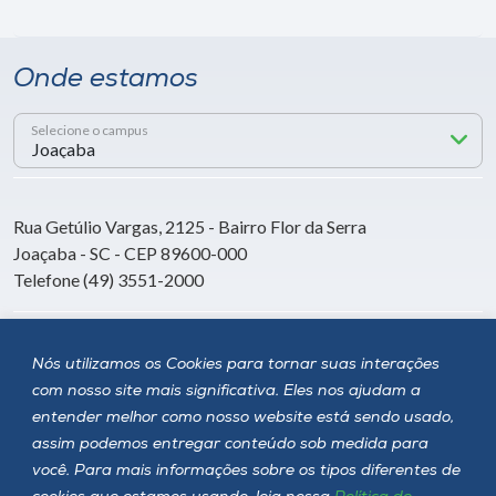
Onde estamos
Selecione o campus
Rua Getúlio Vargas, 2125 - Bairro Flor da Serra
Joaçaba - SC - CEP 89600-000
Telefone (49) 3551-2000
Siga a Unoesc
Nós utilizamos os Cookies para tornar suas interações
com nosso site mais significativa. Eles nos ajudam a
entender melhor como nosso website está sendo usado,
assim podemos entregar conteúdo sob medida para
você. Para mais informações sobre os tipos diferentes de