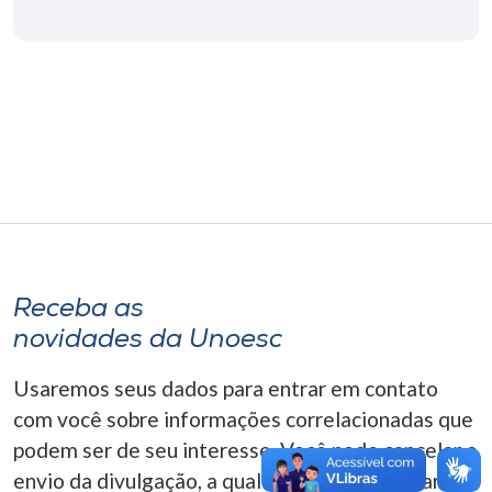
Museu
Unoesc
Store
Selecione
o idioma
Receba as
A+
novidades da Unoesc
A-
Usaremos seus dados para entrar em contato
com você sobre informações correlacionadas que
podem ser de seu interesse. Você pode cancelar o
envio da divulgação, a qualquer momento. Para