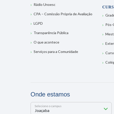
Rádio Unoesc
CURS
CPA – Comissão Própria de Avaliação
Grad
LGPD
Pós-
Transparência Pública
Mest
O que acontece
Exte
Serviços para a Comunidade
Curs
Colé
Onde estamos
Selecione o campus