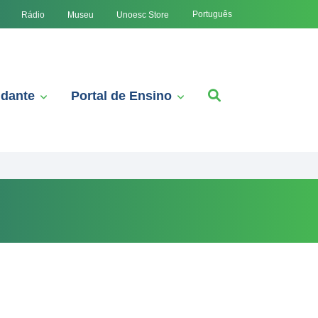
Português
Rádio
Museu
Unoesc Store
udante
Portal de Ensino