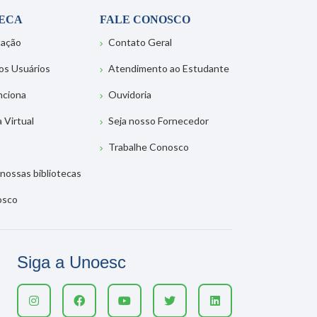
TECA
FALE CONOSCO
tação
Contato Geral
os Usuários
Atendimento ao Estudante
nciona
Ouvidoria
a Virtual
Seja nosso Fornecedor
Trabalhe Conosco
nossas bibliotecas
osco
Siga a Unoesc