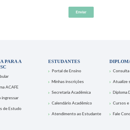
A PARA A
ESTUDANTES
DIPLOM
SC
Portal de Ensino
Consulta
bular
Minhas inscrições
Atualize
ema ACAFE
Secretaria Acadêmica
Diploma D
 ingressar
Calendário Acadêmico
Cursos e
s de Estudo
Atendimento ao Estudante
Fale Con