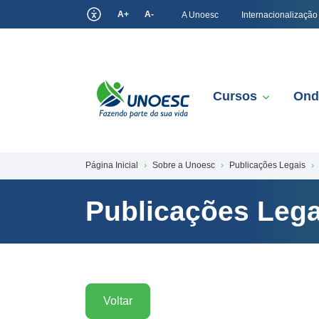
A+
A-
A Unoesc
Internacionalização
Cursos
Ond
Página Inicial
Sobre a Unoesc
Publicações Legais
Publicações Lega
Voltar