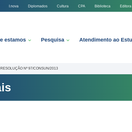
I.nova
Diplomados
Cultura
CPA
Biblioteca
Editora
e estamos
Pesquisa
Atendimento ao Est
RESOLUÇÃO Nº 97/CONSUN/2013
is