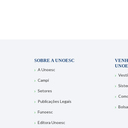
SOBRE A UNOESC
VENH
UNOE
A Unoesc
Vesti
Campi
Sist
Setores
Como
Publicações Legais
Bolsa
Funoesc
Editora Unoesc