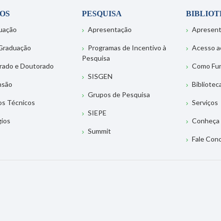
OS
PESQUISA
BIBLIO
uação
Apresentação
Apresen
Graduação
Programas de Incentivo à
Acesso a
Pesquisa
rado e Doutorado
Como Fu
SISGEN
nsão
Bibliotec
Grupos de Pesquisa
os Técnicos
Serviços
SIEPE
gios
Conheça 
Summit
Fale Con