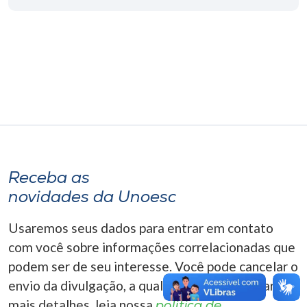
Museu
Unoesc
Store
Selecione
o idioma
Receba as
novidades da Unoesc
A+
A-
Usaremos seus dados para entrar em contato
com você sobre informações correlacionadas que
podem ser de seu interesse. Você pode cancelar o
envio da divulgação, a qualquer momento. Para
mais detalhes, leia nossa
política de