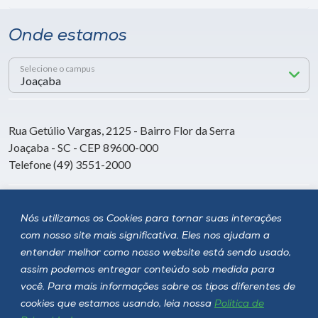
Onde estamos
Selecione o campus
Rua Getúlio Vargas, 2125 - Bairro Flor da Serra
Joaçaba - SC - CEP 89600-000
Telefone (49) 3551-2000
Siga a Unoesc
Nós utilizamos os Cookies para tornar suas interações
com nosso site mais significativa. Eles nos ajudam a
entender melhor como nosso website está sendo usado,
assim podemos entregar conteúdo sob medida para
você. Para mais informações sobre os tipos diferentes de
cookies que estamos usando, leia nossa
Política de