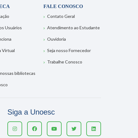
TECA
FALE CONOSCO
tação
Contato Geral
os Usuários
Atendimento ao Estudante
nciona
Ouvidoria
a Virtual
Seja nosso Fornecedor
Trabalhe Conosco
nossas bibliotecas
osco
Siga a Unoesc