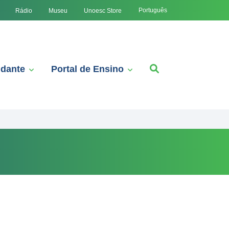
Português
Rádio
Museu
Unoesc Store
udante
Portal de Ensino