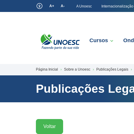
A+
A-
A Unoesc
Internacionalização
Cursos
Ond
Página Inicial
Sobre a Unoesc
Publicações Legais
Publicações Lega
Voltar