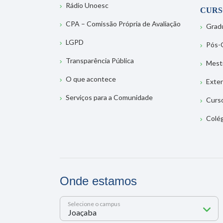
Rádio Unoesc
CURS
CPA – Comissão Própria de Avaliação
Grad
LGPD
Pós-
Transparência Pública
Mest
O que acontece
Exte
Serviços para a Comunidade
Curs
Colé
Onde estamos
Selecione o campus