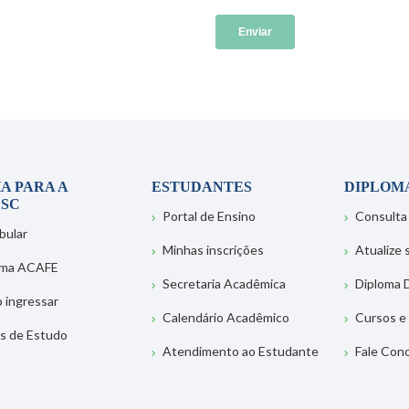
A PARA A
ESTUDANTES
DIPLOM
SC
Portal de Ensino
Consulta
bular
Minhas inscrições
Atualize
ema ACAFE
Secretaria Acadêmica
Diploma D
 ingressar
Calendário Acadêmico
Cursos e
s de Estudo
Atendimento ao Estudante
Fale Con