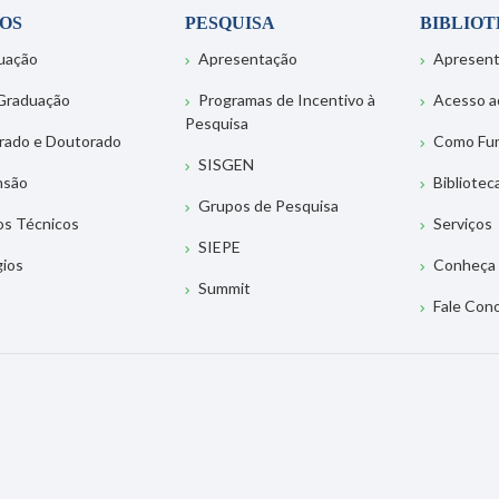
OS
PESQUISA
BIBLIO
uação
Apresentação
Apresen
Graduação
Programas de Incentivo à
Acesso a
Pesquisa
rado e Doutorado
Como Fu
SISGEN
nsão
Bibliotec
Grupos de Pesquisa
os Técnicos
Serviços
SIEPE
gios
Conheça 
Summit
Fale Con