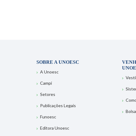
SOBRE A UNOESC
VENH
UNOE
A Unoesc
Vesti
Campi
Sist
Setores
Como
Publicações Legais
Bolsa
Funoesc
Editora Unoesc