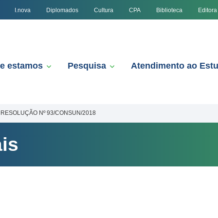
I.nova
Diplomados
Cultura
CPA
Biblioteca
Editora
e estamos
Pesquisa
Atendimento ao Est
RESOLUÇÃO Nº 93/CONSUN/2018
is