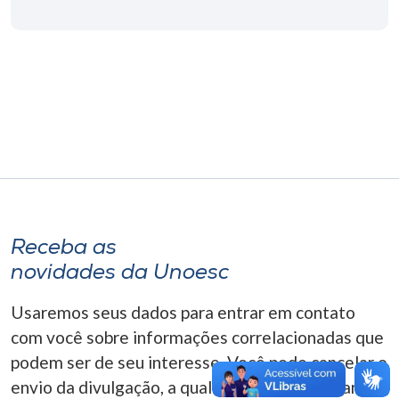
Museu
Unoesc
Store
Selecione
o idioma
Receba as
A+
novidades da Unoesc
A-
Usaremos seus dados para entrar em contato
com você sobre informações correlacionadas que
podem ser de seu interesse. Você pode cancelar o
envio da divulgação, a qualquer momento. Para