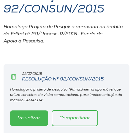
92/CONSUN/2015
I.nova
Homologa Projeto de Pesquisa aprovado no âmbito
Diplomados
do Edital nº 20/Unoesc-R/2015- Fundo de
Apoio à Pesquisa.
Cultura
CPA
21/07/2015
RESOLUÇÃO Nº 92/CONSUN/2015
Biblioteca
Homologar o projeto de pesquisa “Famaxímetro: app móvel que
utiliza conceitos de visão computacional para implementação do
Editora
método FAMACHA”.
Rádio
Visualizar
Compartilhar