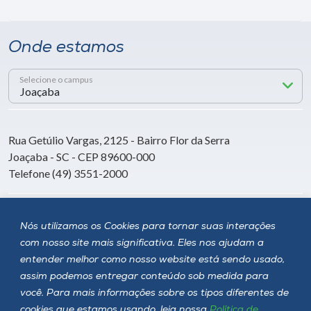
Onde estamos
Selecione o campus
Rua Getúlio Vargas, 2125 - Bairro Flor da Serra
Joaçaba - SC - CEP 89600-000
Telefone (49) 3551-2000
Siga a Unoesc
Nós utilizamos os Cookies para tornar suas interações
com nosso site mais significativa. Eles nos ajudam a
entender melhor como nosso website está sendo usado,
assim podemos entregar conteúdo sob medida para
você. Para mais informações sobre os tipos diferentes de
cookies que estamos usando, leia nossa
Política de