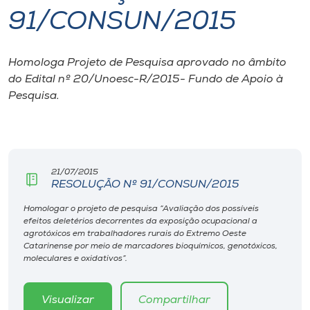
91/CONSUN/2015
I.nova
Homologa Projeto de Pesquisa aprovado no âmbito
Diplomados
do Edital nº 20/Unoesc-R/2015- Fundo de Apoio à
Pesquisa.
Cultura
CPA
21/07/2015
RESOLUÇÃO Nº 91/CONSUN/2015
Biblioteca
Homologar o projeto de pesquisa “Avaliação dos possíveis
efeitos deletérios decorrentes da exposição ocupacional a
Editora
agrotóxicos em trabalhadores rurais do Extremo Oeste
Catarinense por meio de marcadores bioquímicos, genotóxicos,
moleculares e oxidativos”.
Rádio
Visualizar
Compartilhar