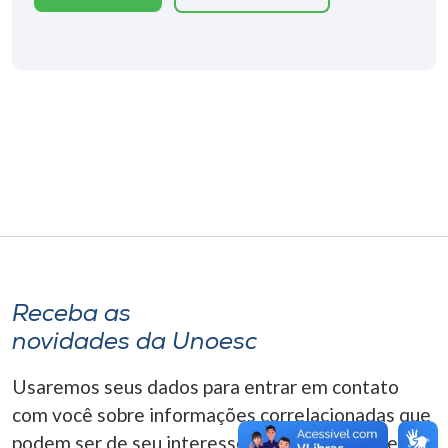
Museu
Unoesc
Store
Selecione
o idioma
A+
Receba as
A-
novidades da Unoesc
Usaremos seus dados para entrar em contato
com você sobre informações correlacionadas que
podem ser de seu interesse. Você pode cancelar o