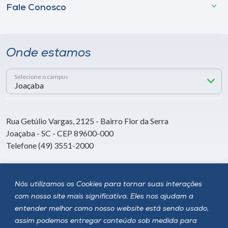
Fale Conosco
Onde estamos
Selecione o campus
Rua Getúlio Vargas, 2125 - Bairro Flor da Serra
Joaçaba - SC - CEP 89600-000
Telefone (49) 3551-2000
Siga a Unoesc
Nós utilizamos os Cookies para tornar suas interações
com nosso site mais significativa. Eles nos ajudam a
entender melhor como nosso website está sendo usado,
assim podemos entregar conteúdo sob medida para