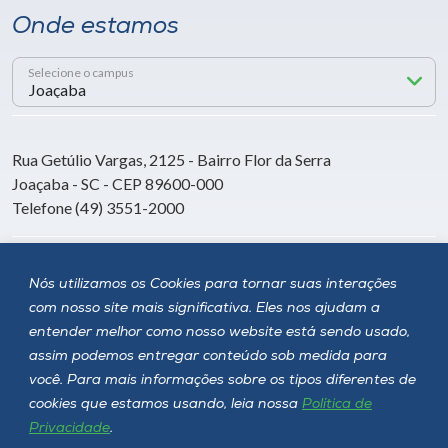
Onde estamos
Selecione o campus
Rua Getúlio Vargas, 2125 - Bairro Flor da Serra
Joaçaba - SC - CEP 89600-000
Telefone (49) 3551-2000
Siga a Unoesc
Nós utilizamos os Cookies para tornar suas interações
com nosso site mais significativa. Eles nos ajudam a
entender melhor como nosso website está sendo usado,
assim podemos entregar conteúdo sob medida para
você. Para mais informações sobre os tipos diferentes de
cookies que estamos usando, leia nossa
Política de
Privacidade
.