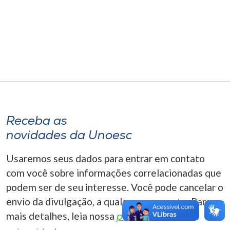
Museu
Unoesc
Store
Selecione
o idioma
Receba as
novidades da Unoesc
A+
Usaremos seus dados para entrar em contato
A-
com você sobre informações correlacionadas que
podem ser de seu interesse. Você pode cancelar o
envio da divulgação, a qualquer momento. Para
mais detalhes, leia nossa
política de