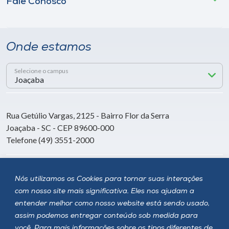
Fale Conosco
Onde estamos
Selecione o campus
Rua Getúlio Vargas, 2125 - Bairro Flor da Serra
Joaçaba - SC - CEP 89600-000
Telefone (49) 3551-2000
Siga a Unoesc
Nós utilizamos os Cookies para tornar suas interações
com nosso site mais significativa. Eles nos ajudam a
entender melhor como nosso website está sendo usado,
assim podemos entregar conteúdo sob medida para
você. Para mais informações sobre os tipos diferentes de