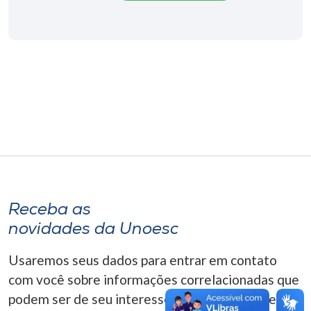
Museu
Unoesc
Store
Selecione
o idioma
A+
Receba as
A-
novidades da Unoesc
Usaremos seus dados para entrar em contato
com você sobre informações correlacionadas que
podem ser de seu interesse. Você pode cancelar o