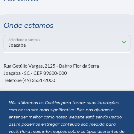
Onde estamos
Selecione o campus
Rua Getúlio Vargas, 2125 - Bairro Flor da Serra
Joaçaba - SC - CEP 89600-000
Telefone (49) 3551-2000
Siga a Unoesc
Nós utilizamos os Cookies para tornar suas interações
com nosso site mais significativa. Eles nos ajudam a
entender melhor como nosso website está sendo usado,
assim podemos entregar conteúdo sob medida para
você. Para mais informações sobre os tipos diferentes de