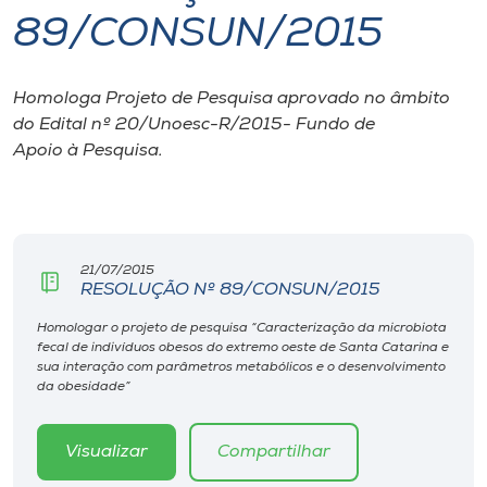
89/CONSUN/2015
I.nova
Homologa Projeto de Pesquisa aprovado no âmbito
Diplomados
do Edital nº 20/Unoesc-R/2015- Fundo de
Apoio à Pesquisa.
Cultura
CPA
21/07/2015
RESOLUÇÃO Nº 89/CONSUN/2015
Biblioteca
Homologar o projeto de pesquisa “Caracterização da microbiota
fecal de indivíduos obesos do extremo oeste de Santa Catarina e
Editora
sua interação com parâmetros metabólicos e o desenvolvimento
da obesidade”
Rádio
Visualizar
Compartilhar