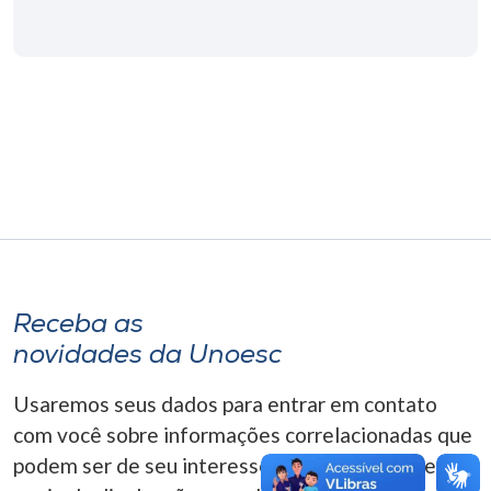
Museu
Unoesc
Store
Selecione
o idioma
Receba as
A+
A-
novidades da Unoesc
Usaremos seus dados para entrar em contato
com você sobre informações correlacionadas que
podem ser de seu interesse. Você pode cancelar o