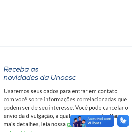
Museu
Unoesc
Store
Selecione
o idioma
Receba as
novidades da Unoesc
A+
Usaremos seus dados para entrar em contato
A-
com você sobre informações correlacionadas que
podem ser de seu interesse. Você pode cancelar o
envio da divulgação, a qualquer momento. Para
mais detalhes, leia nossa
política de