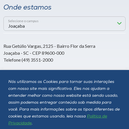
Onde estamos
Selecione o campus
Rua Getúlio Vargas, 2125 - Bairro Flor da Serra
Joaçaba - SC - CEP 89600-000
Telefone (49) 3551-2000
Siga a Unoesc
Nós utilizamos os Cookies para tornar suas interações
com nosso site mais significativa. Eles nos ajudam a
entender melhor como nosso website está sendo usado,
assim podemos entregar conteúdo sob medida para
você. Para mais informações sobre os tipos diferentes de
cookies que estamos usando, leia nossa
Política de
Privacidade
.