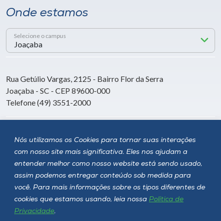
Onde estamos
Selecione o campus
Rua Getúlio Vargas, 2125 - Bairro Flor da Serra
Joaçaba - SC - CEP 89600-000
Telefone (49) 3551-2000
Siga a Unoesc
Nós utilizamos os Cookies para tornar suas interações
com nosso site mais significativa. Eles nos ajudam a
entender melhor como nosso website está sendo usado,
assim podemos entregar conteúdo sob medida para
você. Para mais informações sobre os tipos diferentes de
cookies que estamos usando, leia nossa
Política de
Privacidade
.