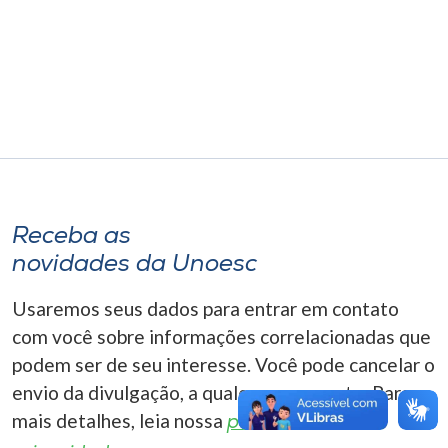
Museu
Unoesc
Store
Selecione
o idioma
Receba as
novidades da Unoesc
A+
Usaremos seus dados para entrar em contato
A-
com você sobre informações correlacionadas que
podem ser de seu interesse. Você pode cancelar o
envio da divulgação, a qualquer momento. Para
mais detalhes, leia nossa
política de