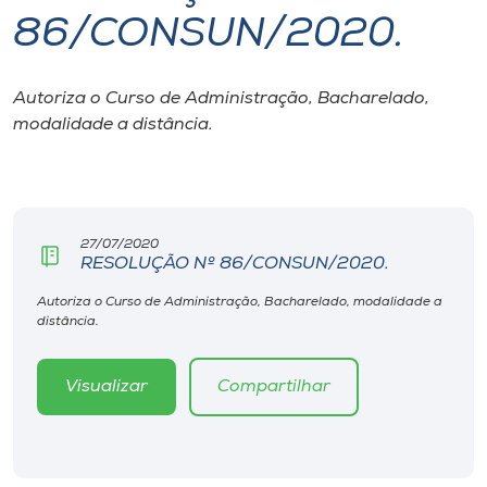
86/CONSUN/2020.
I.nova
Autoriza o Curso de Administração, Bacharelado,
Diplomados
modalidade a distância.
Cultura
CPA
27/07/2020
RESOLUÇÃO Nº 86/CONSUN/2020.
Biblioteca
Autoriza o Curso de Administração, Bacharelado, modalidade a
distância.
Editora
Visualizar
Compartilhar
Rádio