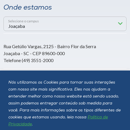
Onde estamos
Selecione o campus
Rua Getúlio Vargas, 2125 - Bairro Flor da Serra
Joaçaba - SC - CEP 89600-000
Telefone (49) 3551-2000
Siga a Unoesc
Nós utilizamos os Cookies para tornar suas interações
com nosso site mais significativa. Eles nos ajudam a
entender melhor como nosso website está sendo usado,
assim podemos entregar conteúdo sob medida para
você. Para mais informações sobre os tipos diferentes de
cookies que estamos usando, leia nossa
Política de
Privacidade
.