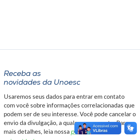
Museu
Unoesc
Store
Selecione
o idioma
Receba as
novidades da Unoesc
A+
Usaremos seus dados para entrar em contato
A-
com você sobre informações correlacionadas que
podem ser de seu interesse. Você pode cancelar o
envio da divulgação, a qualquer momento. Para
mais detalhes, leia nossa
política de